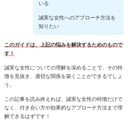
いる
誠実な女性へのアプローチ方法を
知りたい
このガイドは、上記の悩みを解決するためのもので
す！
誠実な女性についての理解を深めることで、その特
徴を見抜き、適切な関係を築くことができるでしょ
う。
この記事を読み終えれば、誠実な女性の特徴だけで
なく、付き合い方や効果的なアプローチ方法まで理
解できるはずです！