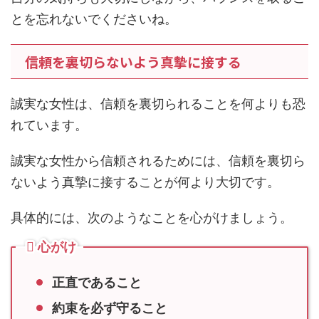
とを忘れないでくださいね。
信頼を裏切らないよう真摯に接する
誠実な女性は、信頼を裏切られることを何よりも恐
れています。
誠実な女性から信頼されるためには、信頼を裏切ら
ないよう真摯に接することが何より大切です。
具体的には、次のようなことを心がけましょう。
心がけ
正直であること
約束を必ず守ること