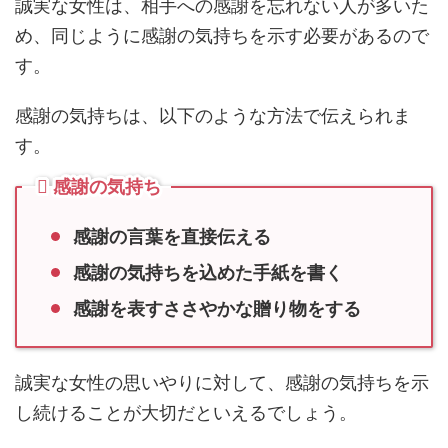
誠実な女性は、相手への感謝を忘れない人が多いた
め、同じように感謝の気持ちを示す必要があるので
す。
感謝の気持ちは、以下のような方法で伝えられま
す。
感謝の気持ち
感謝の言葉を直接伝える
感謝の気持ちを込めた手紙を書く
感謝を表すささやかな贈り物をする
誠実な女性の思いやりに対して、感謝の気持ちを示
し続けることが大切だといえるでしょう。