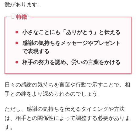
徴があります。
特徴
小さなことにも「ありがとう」と伝える
感謝の気持ちをメッセージやプレゼント
で表現する
相手の努力を認め、労いの言葉をかける
日々の感謝の気持ちを言葉や行動で示すことで、相
手との絆をより深められるのでしょう。
ただし、感謝の気持ちを伝えるタイミングや方法
は、相手との関係性によって調整する必要がありま
す。