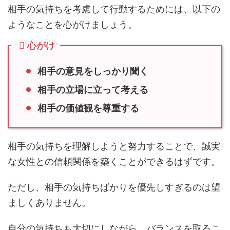
相手の気持ちを考慮して行動するためには、以下の
ようなことを心がけましょう。
心がけ
相手の意見をしっかり聞く
相手の立場に立って考える
相手の価値観を尊重する
相手の気持ちを理解しようと努力することで、誠実
な女性との信頼関係を築くことができるはずです。
ただし、相手の気持ちばかりを優先しすぎるのは望
ましくありません。
自分の気持ちも大切にしながら、バランスを取るこ