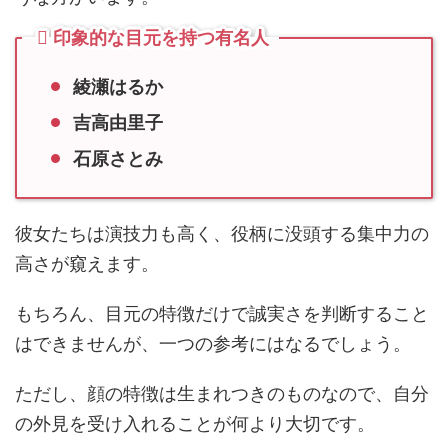
印象的な目元を持つ有名人
綾瀬はるか
吉高由里子
石原さとみ
彼女たちは演技力も高く、役柄に没頭する集中力の
高さが窺えます。
もちろん、目元の特徴だけで誠実さを判断すること
はできませんが、一つの参考にはなるでしょう。
ただし、顔の特徴は生まれつきのものなので、自分
の外見を受け入れることが何より大切です。