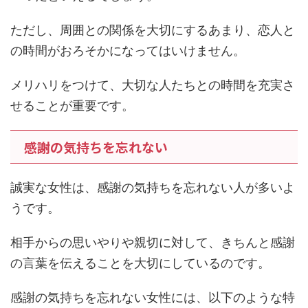
ただし、周囲との関係を大切にするあまり、恋人と
の時間がおろそかになってはいけません。
メリハリをつけて、大切な人たちとの時間を充実さ
せることが重要です。
感謝の気持ちを忘れない
誠実な女性は、感謝の気持ちを忘れない人が多いよ
うです。
相手からの思いやりや親切に対して、きちんと感謝
の言葉を伝えることを大切にしているのです。
感謝の気持ちを忘れない女性には、以下のような特