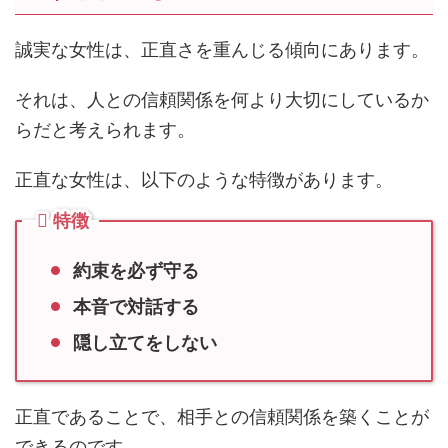
誠実な女性は、正直さを重んじる傾向にあります。
それは、人との信頼関係を何より大切にしているか
らだと考えられます。
正直な女性は、以下のような特徴があります。
特徴
約束を必ず守る
本音で対話する
隠し立てをしない
正直であることで、相手との信頼関係を築くことが
できるのです。