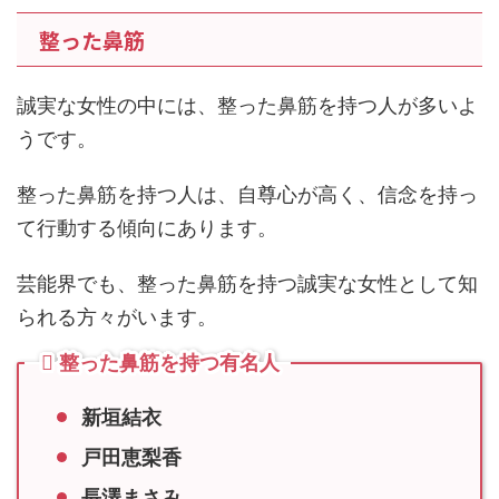
整った鼻筋
誠実な女性の中には、整った鼻筋を持つ人が多いよ
うです。
整った鼻筋を持つ人は、自尊心が高く、信念を持っ
て行動する傾向にあります。
芸能界でも、整った鼻筋を持つ誠実な女性として知
られる方々がいます。
整った鼻筋を持つ有名人
新垣結衣
戸田恵梨香
長澤まさみ