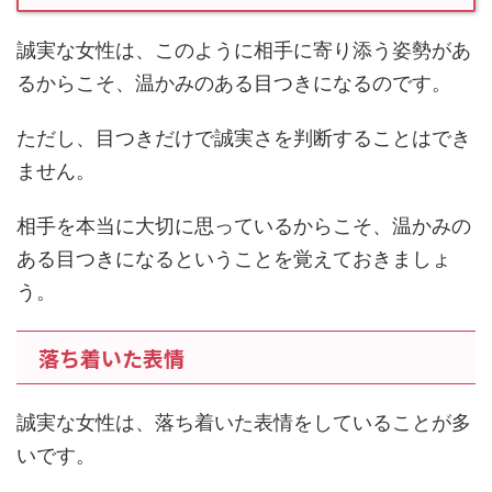
誠実な女性は、このように相手に寄り添う姿勢があ
るからこそ、温かみのある目つきになるのです。
ただし、目つきだけで誠実さを判断することはでき
ません。
相手を本当に大切に思っているからこそ、温かみの
ある目つきになるということを覚えておきましょ
う。
落ち着いた表情
誠実な女性は、落ち着いた表情をしていることが多
いです。