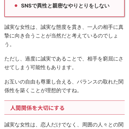
SNSで異性と親密なやりとりをしない
誠実な女性は、誠実な態度を貫き、一人の相手に真
摯に向き合うことが当然だと考えているのでしょ
う。
ただし、過度に誠実であることで、相手を窮屈にさ
せてしまう可能性もあります。
お互いの自由も尊重し合える、バランスの取れた関
係性を築くことが理想的ですね。
人間関係を大切にする
誠実な女性は、恋人だけでなく、周囲の人々との関