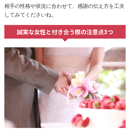
相手の性格や状況に合わせて、感謝の伝え方を工夫
してみてくださいね。
誠実な女性と付き合う際の注意点3つ