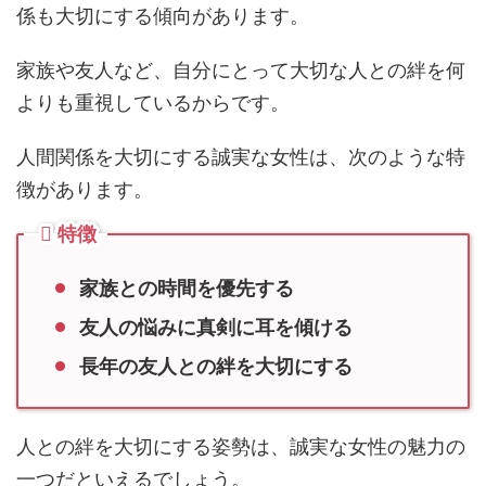
係も大切にする傾向があります。
家族や友人など、自分にとって大切な人との絆を何
よりも重視しているからです。
人間関係を大切にする誠実な女性は、次のような特
徴があります。
特徴
家族との時間を優先する
友人の悩みに真剣に耳を傾ける
長年の友人との絆を大切にする
人との絆を大切にする姿勢は、誠実な女性の魅力の
一つだといえるでしょう。