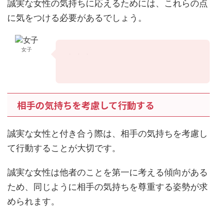
誠実な女性の気持ちに応えるためには、これらの点
に気をつける必要があるでしょう。
女子
・・・
相手の気持ちを考慮して行動する
誠実な女性と付き合う際は、相手の気持ちを考慮し
て行動することが大切です。
誠実な女性は他者のことを第一に考える傾向がある
ため、同じように相手の気持ちを尊重する姿勢が求
められます。