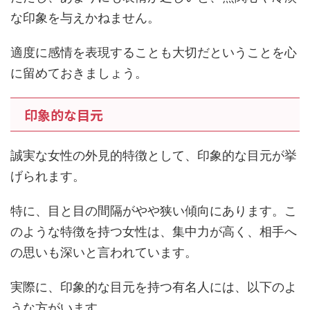
な印象を与えかねません。
適度に感情を表現することも大切だということを心
に留めておきましょう。
印象的な目元
誠実な女性の外見的特徴として、印象的な目元が挙
げられます。
特に、目と目の間隔がやや狭い傾向にあります。こ
のような特徴を持つ女性は、集中力が高く、相手へ
の思いも深いと言われています。
実際に、印象的な目元を持つ有名人には、以下のよ
うな方がいます。