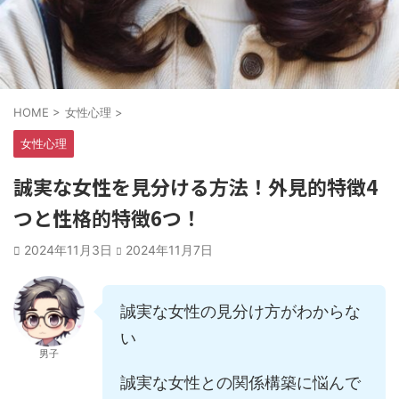
HOME
>
女性心理
>
女性心理
誠実な女性を見分ける方法！外見的特徴4
つと性格的特徴6つ！
2024年11月3日
2024年11月7日
誠実な女性の見分け方がわからな
い
男子
誠実な女性との関係構築に悩んで