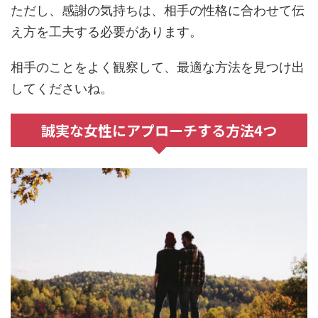
ただし、感謝の気持ちは、相手の性格に合わせて伝
え方を工夫する必要があります。
相手のことをよく観察して、最適な方法を見つけ出
してくださいね。
誠実な女性にアプローチする方法4つ